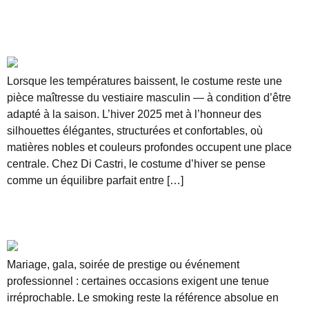
Hiver 2025-26 : les tendances costume homme à
adopter pour un style élégant et chaleureux
Lorsque les températures baissent, le costume reste une
pièce maîtresse du vestiaire masculin — à condition d’être
adapté à la saison. L’hiver 2025 met à l’honneur des
silhouettes élégantes, structurées et confortables, où
matières nobles et couleurs profondes occupent une place
centrale. Chez Di Castri, le costume d’hiver se pense
comme un équilibre parfait entre […]
Location de smoking à Paris : l’élégance parfaite
pour vos événements d’exception
Mariage, gala, soirée de prestige ou événement
professionnel : certaines occasions exigent une tenue
irréprochable. Le smoking reste la référence absolue en